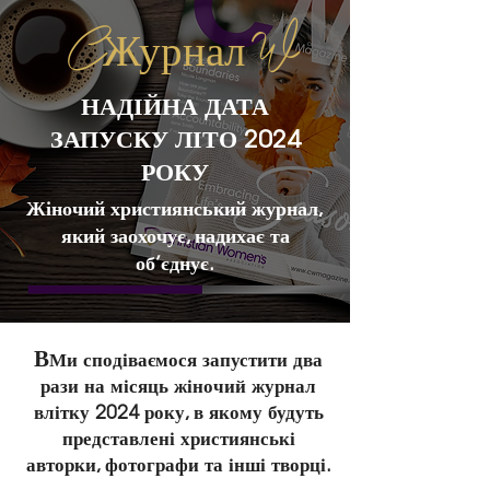
C
Журнал W
НАДІЙНА ДАТА
ЗАПУСКУ ЛІТО 2024
РОКУ
Жіночий християнський журнал,
який заохочує, надихає та
об’єднує.
В
Ми сподіваємося запустити два
рази на місяць жіночий журнал
влітку 2024 року, в якому будуть
представлені християнські
авторки, фотографи та інші творці.