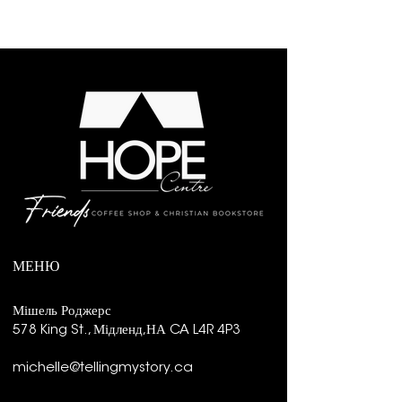
МЕНЮ
Мішель Роджерс
578 King St., Мідленд,
НА CA L4R 4P3
michelle@tellingmystory.ca