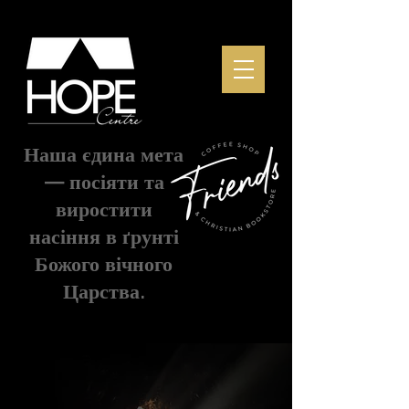
Наша єдина мета
— посіяти та
виростити
насіння в ґрунті
Божого вічного
Царства.