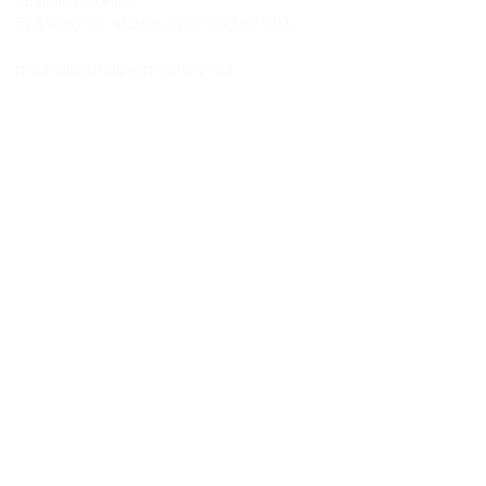
Мішель Роджерс
578 King St., Мідленд,
НА CA L4R 4P3
michelle@tellingmystory.ca
CLOSED
CLOSED
9am - 4pm
9am - 4pm
9am - 4pm
9am - 4pm
10am - 3pm