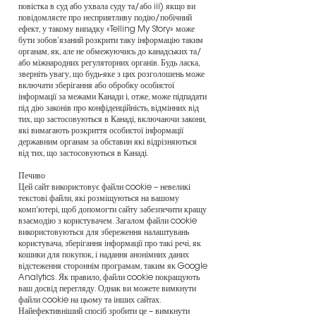
повістка в суд або ухвала суду та/або iii) якщо ви
повідомляєте про несприятливу подію/побічний
ефект, у такому випадку «Telling My Story» може
бути зобов’язаний розкрити таку інформацію таким
органам, як, але не обмежуючись до канадських та/
або міжнародних регуляторних органів. Будь ласка,
зверніть увагу, що будь-яке з цих розголошень може
включати зберігання або обробку особистої
інформації за межами Канади і, отже, може підпадати
під дію законів про конфіденційність, відмінних від
тих, що застосовуються в Канаді, включаючи закони,
які вимагають розкриття особистої інформації
державним органам за обставин які відрізняються
від тих, що застосовуються в Канаді.
Печиво
Цей сайт використовує файли cookie – невеликі
текстові файли, які розміщуються на вашому
комп’ютері, щоб допомогти сайту забезпечити кращу
взаємодію з користувачем. Загалом файли cookie
використовуються для збереження налаштувань
користувача, зберігання інформації про такі речі, як
кошики для покупок, і надання анонімних даних
відстеження стороннім програмам, таким як Google
Analytics. Як правило, файли cookie покращують
ваш досвід перегляду. Однак ви можете вимкнути
файли cookie на цьому та інших сайтах.
Найефективніший спосіб зробити це – вимкнути