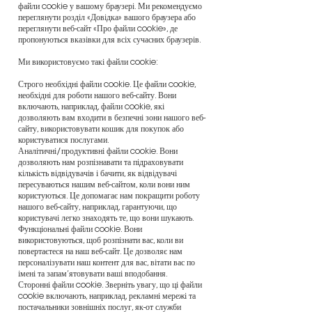
файли cookie у вашому браузері. Ми рекомендуємо
переглянути розділ «Довідка» вашого браузера або
переглянути веб-сайт «Про файли cookie», де
пропонуються вказівки для всіх сучасних браузерів.
Ми використовуємо такі файли cookie:
Строго необхідні файли cookie. Це файли cookie,
необхідні для роботи нашого веб-сайту. Вони
включають, наприклад, файли cookie, які
дозволяють вам входити в безпечні зони нашого веб-
сайту, використовувати кошик для покупок або
користуватися послугами.
Аналітичні/продуктивні файли cookie. Вони
дозволяють нам розпізнавати та підраховувати
кількість відвідувачів і бачити, як відвідувачі
пересуваються нашим веб-сайтом, коли вони ним
користуються. Це допомагає нам покращити роботу
нашого веб-сайту, наприклад, гарантуючи, що
користувачі легко знаходять те, що вони шукають.
Функціональні файли cookie. Вони
використовуються, щоб розпізнати вас, коли ви
повертаєтеся на наш веб-сайт. Це дозволяє нам
персоналізувати наш контент для вас, вітати вас по
імені та запам’ятовувати ваші вподобання.
Сторонні файли cookie. Зверніть увагу, що ці файли
cookie включають, наприклад, рекламні мережі та
постачальники зовнішніх послуг, як-от служби