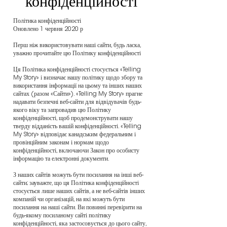
конфіденційності
Політика конфіденційності
Оновлено 1 червня 2020 р
Перш ніж використовувати наші сайти, будь ласка,
уважно прочитайте цю Політику конфіденційності
Ця Політика конфіденційності стосується «Telling
My Story» і визначає нашу політику щодо збору та
використання інформації на цьому та інших наших
сайтах (разом «Сайти»). «Telling My Story» прагне
надавати безпечні веб-сайти для відвідувачів будь-
якого віку та запровадив цю Політику
конфіденційності, щоб продемонструвати нашу
тверду відданість вашій конфіденційності. «Telling
My Story» відповідає канадським федеральним і
провінційним законам і нормам щодо
конфіденційності, включаючи Закон про особисту
інформацію та електронні документи.
З наших сайтів можуть бути посилання на інші веб-
сайти; зауважте, що ця Політика конфіденційності
стосується лише наших сайтів, а не веб-сайтів інших
компаній чи організацій, на які можуть бути
посилання на наші сайти. Ви повинні перевірити на
будь-якому посиланому сайті політику
конфіденційності, яка застосовується до цього сайту,