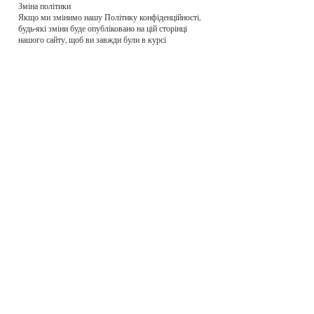
Зміна політики
Якщо ми змінимо нашу Політику конфіденційності,
будь-які зміни буде опубліковано на цій сторінці
нашого сайту, щоб ви завжди були в курсі
інформації, яку ми збираємо про вас, як ми її
використовуємо та обставин, за яких ми можемо її
розкрити.
Прийняття нашої політики конфіденційності
Користуючись цим Сайтом або будь-яким іншим
сайтом «Telling My Story» або інтерактивними
банерними оголошеннями, ви підтверджуєте свою
згоду з нашою Політикою конфіденційності та
дотримуєтеся положень та умов, розміщених на
Сайті. Надсилаючи свою інформацію, ви
погоджуєтесь, що вона регулюватиметься нашою
Політикою конфіденційності.