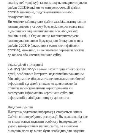
аналізу веб-трафіку), також можуть використовувати
файли cookie, які ми не контролюємо. Ці файли
cookie, ймовірно, будуть аналітичними або
продуктивними.
Ви можете заблокувати файли cookie, активувавши
налаштування у своєму браузері, яке дозволяє вам
відмовитися від налаштування всіх або деяких
файлів cookie. Однак, якщо ви використовуєте
налаштування свого браузера для блокування всіх
файлів cookie (включно з основними файлами
cookie), можливо, ви не зможете отримати доступ
до всього або частини нашого сайту.
Захист дітей в Інтернеті
«Telling My Story» вважає захист приватного життя
дітей, особливо в Інтернеті, надзвичайно важливим.
Ми свідомо не збираємо та не вимагаємо особистої
інформації від дітей, а також не дозволяємо їм
ставати зареєстрованими користувачами чи
запитувати інформацію через наші сайти чи
інформаційні лінії для пошуку допомоги.
Додаткові умови
Наступна додаткова інформація стосується наших
Сайтів, які потребують реєстрації. Як правило, від вас
не вимагається надавати особисту інформацію як
умову використання наших сайтів, за винятком
випадків, коли це може бути необхідно для надання