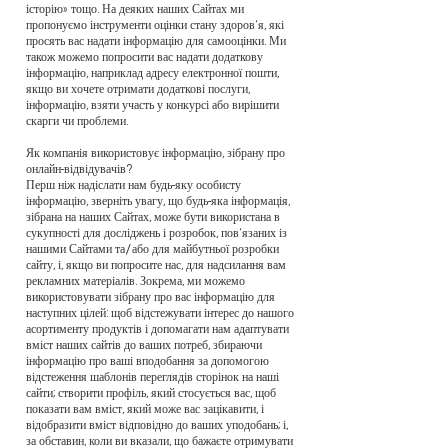
історію» тощо. На деяких наших Сайтах ми
пропонуємо інструменти оцінки стану здоров’я, які
просять вас надати інформацію для самооцінки. Ми
також можемо попросити вас надати додаткову
інформацію, наприклад адресу електронної пошти,
якщо ви хочете отримати додаткові послуги,
інформацію, взяти участь у конкурсі або вирішити
скарги чи проблеми.
Як компанія використовує інформацію, зібрану про
онлайн-відвідувачів?
Перш ніж надіслати нам будь-яку особисту
інформацію, зверніть увагу, що будь-яка інформація,
зібрана на наших Сайтах, може бути використана в
сукупності для досліджень і розробок, пов’язаних із
нашими Сайтами та/або для майбутньої розробки
сайту, і, якщо ви попросите нас, для надсилання вам
рекламних матеріалів. Зокрема, ми можемо
використовувати зібрану про вас інформацію для
наступних цілей: щоб відстежувати інтерес до нашого
асортименту продуктів і допомагати нам адаптувати
вміст наших сайтів до ваших потреб, збираючи
інформацію про ваші вподобання за допомогою
відстеження шаблонів переглядів сторінок на наші
сайти; створити профіль, який стосується вас, щоб
показати вам вміст, який може вас зацікавити, і
відобразити вміст відповідно до ваших уподобань; і,
за обставин, коли ви вказали, що бажаєте отримувати