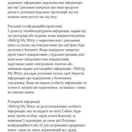
додаткову інформацію, надсилати вам інформацію
про нас і рекламні матеріали про наші продукти
разом із деталями будь-яких пропозицій, які ми
можемо мати доступ час від часу.
Рекламні та інформаційні пропозиції
З дозволу онлайн-відвідувача інформація, надана під
час реєстрації або подання, може використовуватися
«Telling My Story» у маркетингових і рекламних
цілях за умови, що повідомлення про цей факт буде
доступне в Інтернеті. Якщо відвідувач заперечує
проти такого використання з будь-якої причини, він/
вона може заборонити таке використання,
надіславши запит електронною поштою або
змінивши надану реєстраційну інформацію. «Telling
My Story» докладає розумних зусиль, щоб зберегти
інформацію про відвідувачів у безпечному
середовищі. Якщо ви надали особисту інформацію та
хочете її змінити або відмовитися, зв’яжіться з нами,
як описано нижче.
Розкриття інформації
«Telling My Story» не розголошуватиме особисту
інформацію, яку ви надаєте на своїх Сайтах, будь-
яким третім особам, окрім агента Компанії, за
винятком i) відповідно до умов цієї Політики
конфіденційності або ii) для дотримання юридичних
вимог, таких як закон, нормативний акт, ордер,