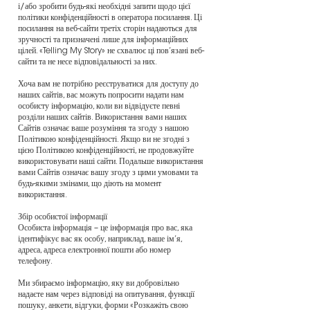
і/або зробити будь-які необхідні запити щодо цієї
політики конфіденційності в оператора посилання. Ці
посилання на веб-сайти третіх сторін надаються для
зручності та призначені лише для інформаційних
цілей. «Telling My Story» не схвалює ці пов’язані веб-
сайти та не несе відповідальності за них.
Хоча вам не потрібно реєструватися для доступу до
наших сайтів, вас можуть попросити надати нам
особисту інформацію, коли ви відвідуєте певні
розділи наших сайтів. Використання вами наших
Сайтів означає ваше розуміння та згоду з нашою
Політикою конфіденційності. Якщо ви не згодні з
цією Політикою конфіденційності, не продовжуйте
використовувати наші сайти. Подальше використання
вами Сайтів означає вашу згоду з цими умовами та
будь-якими змінами, що діють на момент
використання.
Збір особистої інформації
Особиста інформація – це інформація про вас, яка
ідентифікує вас як особу, наприклад, ваше ім’я,
адреса, адреса електронної пошти або номер
телефону.
Ми збираємо інформацію, яку ви добровільно
надаєте нам через відповіді на опитування, функції
пошуку, анкети, відгуки, форми «Розкажіть свою