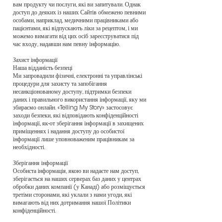
вам продукту чи послуги, які ви запитували. Однак
доступ до деяких із наших Сайтів обмежено певними
особами, наприклад, медичними працівниками або
пацієнтами, які відпускають ліки за рецептом, і ми
можемо вимагати від цих осіб зареєструватися під
час входу, надавши нам певну інформацію.
Захист інформації
Наша відданість безпеці
Ми запровадили фізичні, електронні та управлінські
процедури для захисту та запобігання
несанкціонованому доступу, підтримки безпеки
даних і правильного використання інформації, яку ми
збираємо онлайн. «Telling My Story» застосовує
заходи безпеки, які відповідають конфіденційності
інформації, як-от зберігання інформації в захищених
приміщеннях і надання доступу до особистої
інформації лише уповноваженим працівникам за
необхідності.
Зберігання інформації
Особиста інформація, якою ви надаєте нам доступ,
зберігається на наших серверах баз даних у центрах
обробки даних компанії (у Канаді) або розміщується
третіми сторонами, які уклали з нами угоди, які
вимагають від них дотримання нашої Політики
конфіденційності.